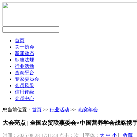
首页
关于协会
新闻动态
标准法规
行业活动
查询平台
专家委员会
会员风采
信用评级
会员中心
您当前位置：
首页
>>
行业活动
>>
燕窝年会
大会亮点 | 全国农贸联燕委会×中国营养学会战略携手
时间：2025-08-28 17:11:44
点击：
次
【字体：
大
中
小
】
收藏