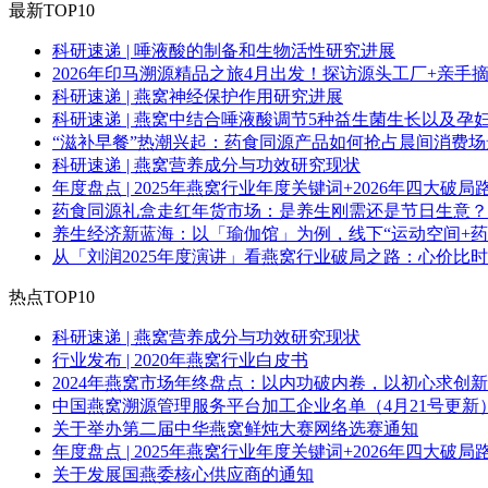
最新TOP10
科研速递 | 唾液酸的制备和生物活性研究进展
2026年印马溯源精品之旅4月出发！探访源头工厂+亲手
科研速递 | 燕窝神经保护作用研究进展
科研速递 | 燕窝中结合唾液酸调节5种益生菌生长以及孕
“滋补早餐”热潮兴起：药食同源产品如何抢占晨间消费场
科研速递 | 燕窝营养成分与功效研究现状
年度盘点 | 2025年燕窝行业年度关键词+2026年四大破局
药食同源礼盒走红年货市场：是养生刚需还是节日生意？
养生经济新蓝海：以「瑜伽馆」为例，线下“运动空间+药
从「刘润2025年度演讲」看燕窝行业破局之路：心价比
热点TOP10
科研速递 | 燕窝营养成分与功效研究现状
行业发布 | 2020年燕窝行业白皮书
2024年燕窝市场年终盘点：以内功破内卷，以初心求创新
中国燕窝溯源管理服务平台加工企业名单（4月21号更新
关于举办第二届中华燕窝鲜炖大赛网络选赛通知
年度盘点 | 2025年燕窝行业年度关键词+2026年四大破局
关于发展国燕委核心供应商的通知