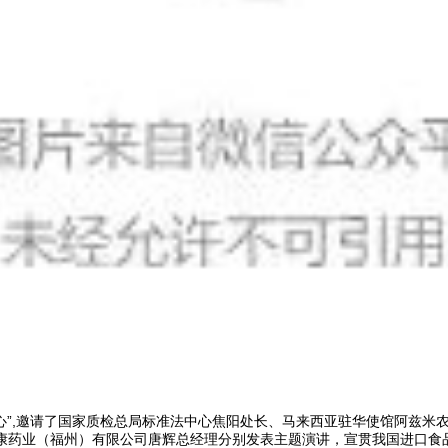
心”,邀请了国家质检总局标准法中心焦阳处长、马来西亚驻华使馆阿兹米农
康药业（福州）有限公司唐辉总经理分别发表主题演讲，宣贯我国进口食