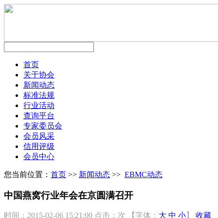
首页
关于协会
新闻动态
标准法规
行业活动
查询平台
专家委员会
会员风采
信用评级
会员中心
您当前位置：
首页
>>
新闻动态
>>
EBMC动态
中国燕窝行业年会在京圆满召开
时间：2015-02-06 15:21:00
点击：
次
【字体：
大
中
小
】
收藏