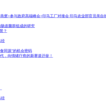
摘燕窝+参与政府高端峰会+印马工厂对接会 印马农业部官员亲自
妇肠道菌群组成的研究
景？
路径
食同源”的机会密码
时代，向情绪疗愈的新赛道迁徙！
）
路径