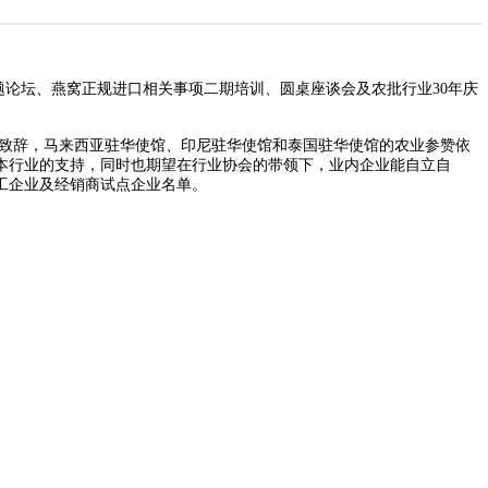
题论坛、燕窝正规进口相关事项二期培训、圆桌座谈会及农批行业30年庆
致辞，马来西亚驻华使馆、印尼驻华使馆和泰国驻华使馆的农业参赞依
本行业的支持，同时也期望在行业协会的带领下，业内企业能自立自
工企业及经销商试点企业名单。